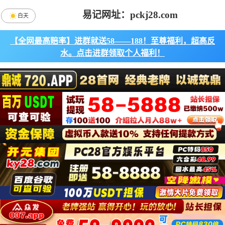
易记网址：pckj28.com
白天