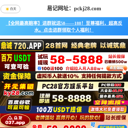
易记网址：pckj28.com
白天